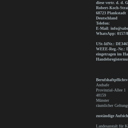
diese vertr. d. d.
Robert-Koch-Stra
68723 Plankstadt
Deutschland
Telefon:
E-Mail:
info@sabe
WhatsApp: 0157/
USt-IdNr.: DE346
WEEE-Reg.-Nr.:
eingetragen im Ha
Handelsregister
Berufshaftpflicht
Andsafe
Provinzial-Allee 1
48159
Münster
räumlicher Geltungs
zuständige Aufsich
Landesanstalt für