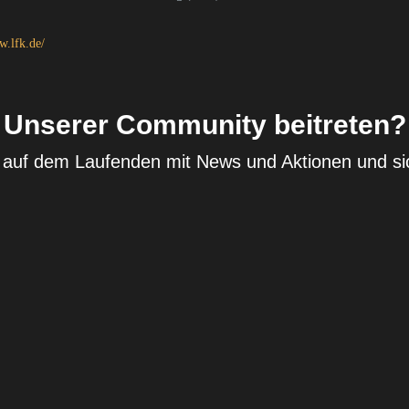
w.lfk.de/
Unserer Community beitreten?
b auf dem Laufenden mit News und Aktionen und si
dir 5€ Rabatt😎
Widerrufsrecht
Datenschutzerklärung
AGB
Versand
Bin dabei !
Kontaktinformationen
Impressum
Geschäftsbedingungen und Richtlinien