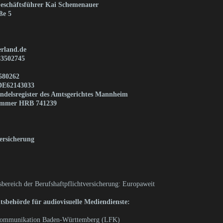
 Geschäftsführer Kai Schemenauer
ße 5
rland.de
83502745
580262
DE62143033
ndelsregister des Amtsgerichtes Mannheim
nummer HRB 741239
versicherung
bereich der Berufshaftpflichtversicherung: Europaweit
tsbehörde für audiovisuelle Mediendienste:
 Kommunikation Baden-Württemberg (LFK)