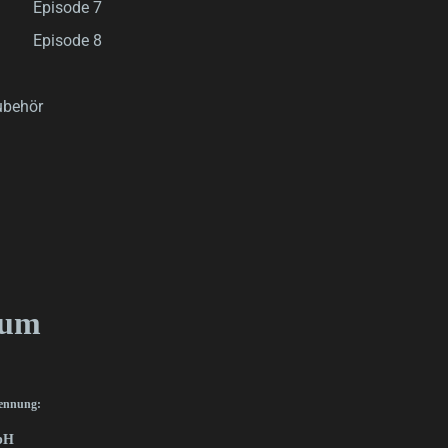
Episode 7
Episode 8
ubehör
sum
kennung:
bH