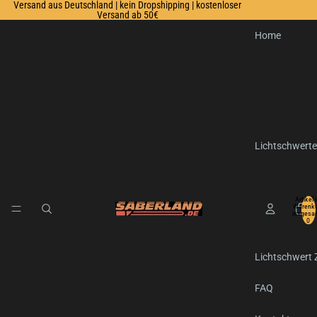
Versand aus Deutschland | kein Dropshipping | kostenloser
Versand ab 50€
Home
Lichtschwerte
Artikel 
Warenko
insgesa
0
Lichtschwert
FAQ