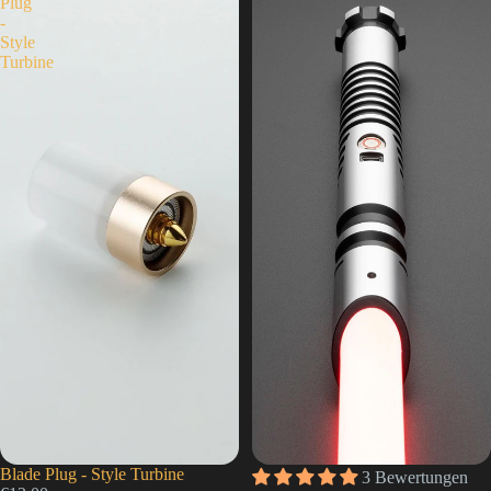
Plug
-
Style
Turbine
Ausverkauft
Blade Plug - Style Turbine
3 Bewertungen