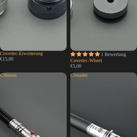
Covertec-Erweiterung
1 Bewertung
€15,00
Covertec-Wheel
€5,00
Crimson
Crusader