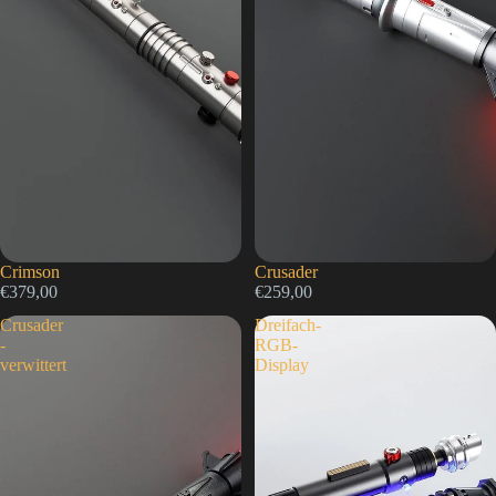
Crimson
Crusader
€379,00
€259,00
Crusader
Dreifach-
-
RGB-
verwittert
Display