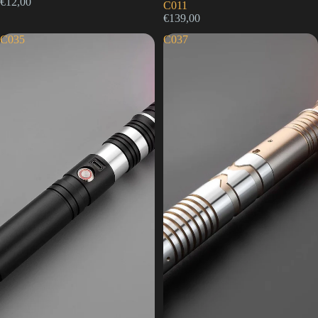
€12,00
C011
€139,00
C035
C037