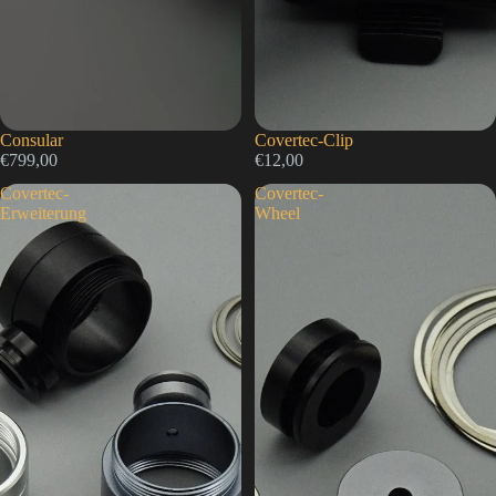
Consular
Covertec-Clip
€799,00
€12,00
Covertec-
Covertec-
Erweiterung
Wheel