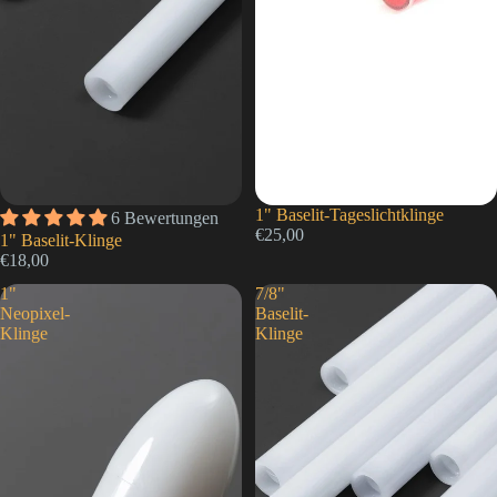
1" Baselit-Tageslichtklinge
6 Bewertungen
€25,00
1" Baselit-Klinge
€18,00
1"
7/8"
Neopixel-
Baselit-
Klinge
Klinge