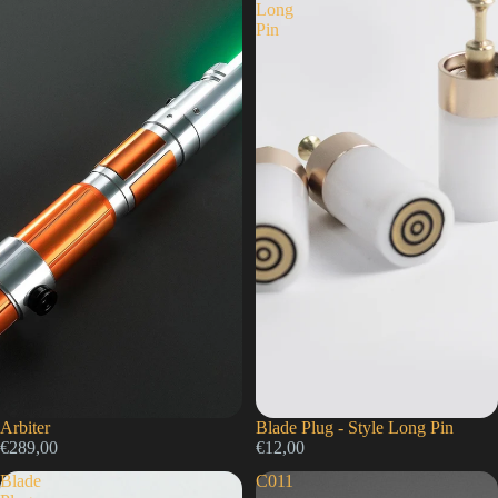
Long
Pin
Arbiter
Blade Plug - Style Long Pin
€289,00
€12,00
Blade
C011