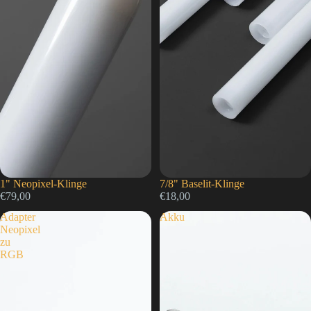
1" Neopixel-Klinge
7/8" Baselit-Klinge
€79,00
€18,00
Adapter
Akku
Neopixel
zu
RGB