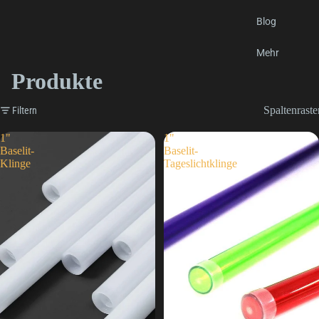
Blog
Mehr
Produkte
Spaltenraste
Filtern
1"
1"
Baselit-
Baselit-
Klinge
Tageslichtklinge