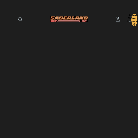
Artikel 
Warenko
insgesa
0