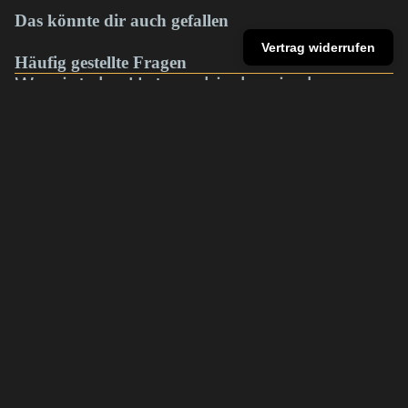
Das könnte dir auch gefallen
Vertrag widerrufen
Häufig gestellte Fragen
Was ist der Unterschied zwischen
Baselit und Neopixel?
Sind eure Lichtschwerter für Duelle
€10,00
geeignet?
Welches Lichtschwert ist für
Anfänger geeignet?
Welches Modell eignet sich für
Cosplay oder Sammler?
Warum sind Neopixel-Lichtschwerter
teurer?
Wie lange hält der Akku?
Kann man die Farben wechseln?