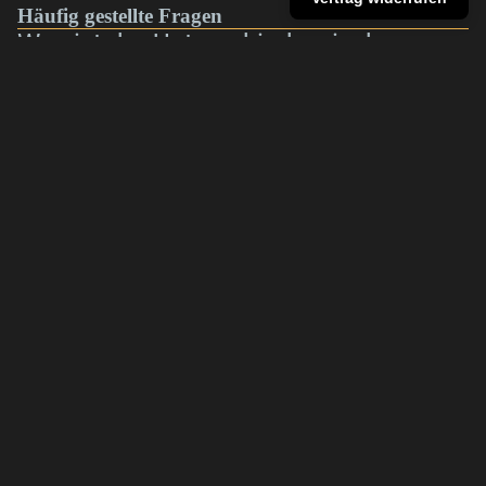
Häufig gestellte Fragen
Was ist der Unterschied zwischen
Baselit und Neopixel?
Sind eure Lichtschwerter für Duelle
€379,00
geeignet?
Welches Lichtschwert ist für
Anfänger geeignet?
Welches Modell eignet sich für
Cosplay oder Sammler?
Warum sind Neopixel-Lichtschwerter
teurer?
Wie lange hält der Akku?
Kann man die Farben wechseln?
Kann man die Klinge austauschen?
Kann man zwei Lichtschwerter