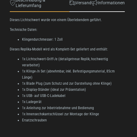
Beschreibung &
Versand
Informationen
Lieferumfang
Dieses Lichtschwert wurde von einem Überlebendem geführt.
Technische Daten:
Klingendurchmesser: 1 Zoll
Dieses Replika-Modell wird als Komplett-Set geliefert und enthält:
1x Lichtschwert-Griff-/e (detailgetreue Replik, hochwertig
verarbeitet)
1x Klinge-/n Set (abnehmbar, inkl. Befestigungsmaterial, 85cm
Länge)
1x Blade Plug (zum Schutz und zur Darstellung ohne Klinge)
1x Display-Ständer (ideal zur Präsentation)
1x USB- auf USB-C-Ladekabel
1x Ladegerät
1x Anleitung zur Inbetriebnahme und Bedienung
1x Innensechskantschlüssel zur Montage der Klinge
Ersatzschrauben