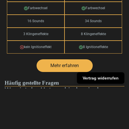
Farbwechsel
Farbwechsel
16 Sounds
34 Sounds
3 Klingeneffekte
8 Klingeneffekte
kein Ignitioneffekt
8 Ignitioneffekte
Mehr erfahren
Vertrag widerrufen
Häufig gestellte Fragen
Was ist der Unterschied zwischen
Baselit und Neopixel?
Sind eure Lichtschwerter für Duelle
€339,00
geeignet?
Welches Lichtschwert ist für
Anfänger geeignet?