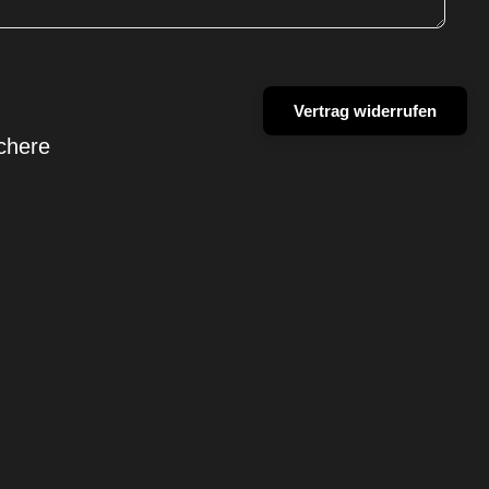
Vertrag widerrufen
chere
korb legen
Facebook
Instagram
Youtube
Tiktok