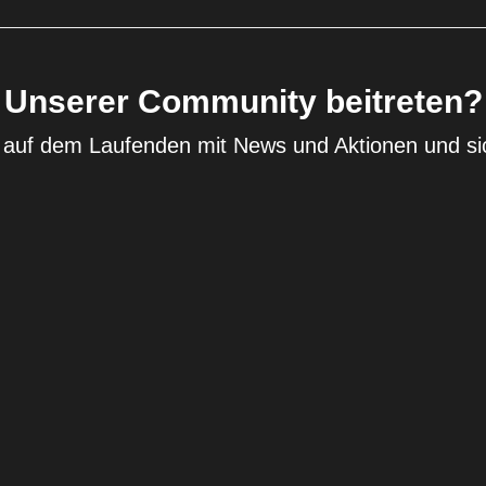
Unserer Community beitreten?
b auf dem Laufenden mit News und Aktionen und si
dir 5€ Rabatt😎
Widerrufsrecht
Datenschutzerklärung
€30,00
In den Waren
AGB
Versand
Bin dabei !
Kontaktinformationen
Impressum
Geschäftsbedingungen und Richtlinien