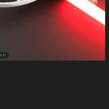
/
1
17