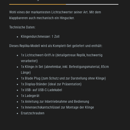
Wohl eines der markantesten Lichtschwerter seiner Art. Mit dem
klappbareren auch mechanisch ein Hingucker.
Technische Daten:
Klingendurchmesser: 1 Zoll
Dieses Replika-Modell wird als Komplett-Set geliefert und enthält:
1x Lichtschwert-Griff-/e (detailgetreue Replik, hochwertig
verarbeitet)
1x Klinge-/n Set (abnehmbar, inkl. Befestigungsmaterial, 85cm
Länge)
1x Blade Plug (zum Schutz und zur Darstellung ohne Klinge)
1x Display-Ständer (ideal zur Präsentation)
1x USB- auf USB-C-Ladekabel
1x Ladegerät
1x Anleitung zur Inbetriebnahme und Bedienung
1x Innensechskantschlüssel zur Montage der Klinge
Ersatzschrauben