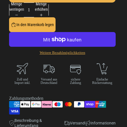
Menge
Menge
verringern
erhöhen
In den Warenkorb legen
Weitere Bezahlmöglichkeiten
Zoll und
Versand aus
sichere
Einfache
Import inkl.
Deutschland
Zahlung
Rückerstattung
Zahlungsmethoden
Beschreibung &
Versand
Informationen
Lieferumfang