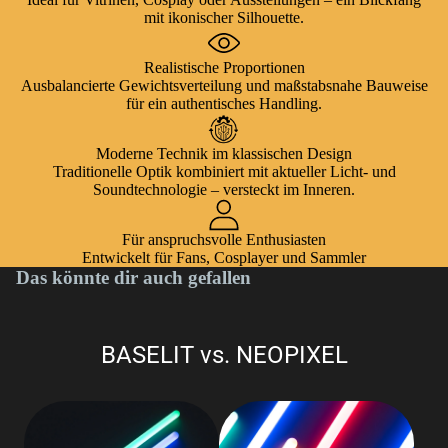
mit ikonischer Silhouette.
Realistische Proportionen
Ausbalancierte Gewichtsverteilung und maßstabsnahe Bauweise
für ein authentisches Handling.
Moderne Technik im klassischen Design
Traditionelle Optik kombiniert mit aktueller Licht- und
Soundtechnologie – versteckt im Inneren.
Für anspruchsvolle Enthusiasten
Entwickelt für Fans, Cosplayer und Sammler
Das könnte dir auch gefallen
BASELIT vs. NEOPIXEL