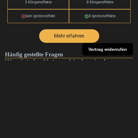
3 Klingeneffekte
8 Klingeneffekte
kein Ignitioneffekt
8 Ignitioneffekte
Mehr erfahren
Vertrag widerrufen
Häufig gestellte Fragen
Was ist der Unterschied zwischen
Baselit und Neopixel?
Sind eure Lichtschwerter für Duelle
€339,00
geeignet?
Welches Lichtschwert ist für
Anfänger geeignet?
Welches Modell eignet sich für
Cosplay oder Sammler?
Warum sind Neopixel-Lichtschwerter
teurer?