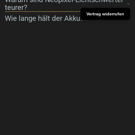
teurer?
Vertrag widerrufen
Wie lange hält der Akku?
Kann man die Farben wechseln?
Kann man die Klinge austauschen?
€10,00
Kann man zwei Lichtschwerter
verbinden?
Wie lange dauert der Versand?
Unterstützung?
Name
E-Mail-Adresse
*
Telefonnummer