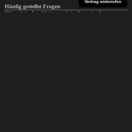
Vertrag widerrufen
Häufig gestellte Fragen
Was ist der Unterschied zwischen
Baselit und Neopixel?
Sind eure Lichtschwerter für Duelle
€169,00
geeignet?
Welches Lichtschwert ist für
Anfänger geeignet?
Welches Modell eignet sich für
Cosplay oder Sammler?
Warum sind Neopixel-Lichtschwerter
teurer?
Wie lange hält der Akku?
Kann man die Farben wechseln?
Kann man die Klinge austauschen?
Kann man zwei Lichtschwerter