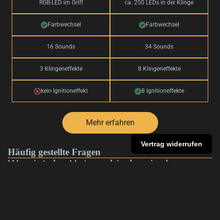
RGB-LED im Griff
ca. 250 LEDs in der Klinge
Farbwechsel
Farbwechsel
16 Sounds
34 Sounds
3 Klingeneffekte
8 Klingeneffekte
kein Ignitioneffekt
8 Ignitioneffekte
Mehr erfahren
Vertrag widerrufen
Häufig gestellte Fragen
Was ist der Unterschied zwischen
Baselit und Neopixel?
Sind eure Lichtschwerter für Duelle
€169,00
geeignet?
Welches Lichtschwert ist für