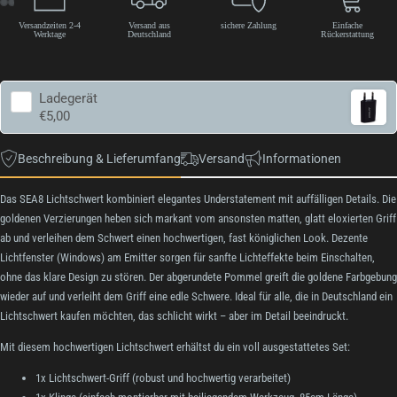
Versandzeiten 2-4
Versand aus
sichere Zahlung
Einfache
Werktage
Deutschland
Rückerstattung
Ladegerät
€5,00
Beschreibung & Lieferumfang
Versand
Informationen
Das SEA8 Lichtschwert kombiniert elegantes Understatement mit auffälligen Details. Die
goldenen Verzierungen heben sich markant vom ansonsten matten, glatt eloxierten Griff
ab und verleihen dem Schwert einen hochwertigen, fast königlichen Look. Dezente
Lichtfenster (Windows) am Emitter sorgen für sanfte Lichteffekte beim Einschalten,
ohne das klare Design zu stören. Der abgerundete Pommel greift die goldene Farbgebung
wieder auf und verleiht dem Griff eine edle Schwere. Ideal für alle, die in Deutschland ein
Lichtschwert kaufen möchten, das schlicht wirkt – aber im Detail beeindruckt.
Mit diesem hochwertigen Lichtschwert erhältst du ein voll ausgestattetes Set:
1x Lichtschwert-Griff (robust und hochwertig verarbeitet)