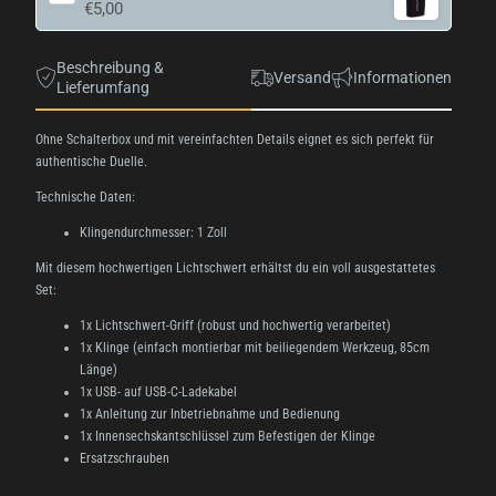
€5,00
Beschreibung &
Versand
Informationen
Lieferumfang
Ohne Schalterbox und mit vereinfachten Details eignet es sich perfekt für
authentische Duelle.
Technische Daten:
Klingendurchmesser: 1 Zoll
Mit diesem hochwertigen Lichtschwert erhältst du ein voll ausgestattetes
Set:
1x Lichtschwert-Griff (robust und hochwertig verarbeitet)
1x Klinge (einfach montierbar mit beiliegendem Werkzeug, 85cm
Länge)
1x USB- auf USB-C-Ladekabel
1x Anleitung zur Inbetriebnahme und Bedienung
1x Innensechskantschlüssel zum Befestigen der Klinge
Ersatzschrauben