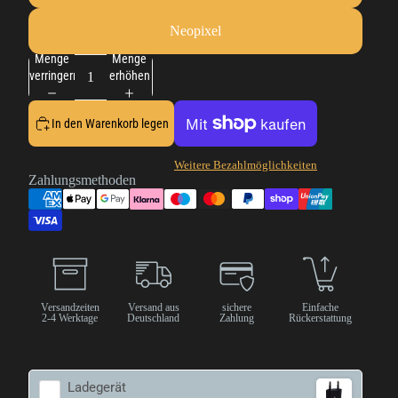
Neopixel
Menge
Menge
verringern
erhöhen
In den Warenkorb legen
Weitere Bezahlmöglichkeiten
Zahlungsmethoden
Versandzeiten
Versand aus
sichere
Einfache
2-4 Werktage
Deutschland
Zahlung
Rückerstattung
Ladegerät